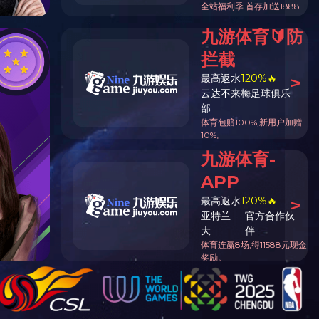
字号：
大
中
小
14:12