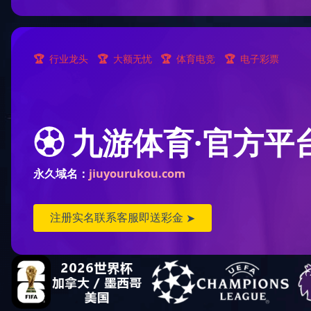
您现
顺逆流烘干塔(8)
混流烘干塔(23)